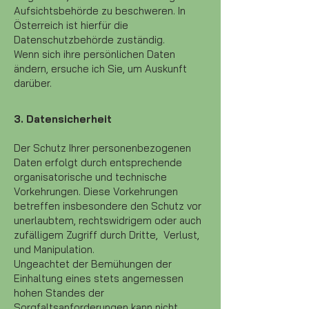
Aufsichtsbehörde zu beschweren. In
Österreich ist hierfür die
Datenschutzbehörde zuständig.
Wenn sich ihre persönlichen Daten
ändern, ersuche ich Sie, um Auskunft
darüber.
3. Datensicherheit
Der Schutz Ihrer personenbezogenen
Daten erfolgt durch entsprechende
organisatorische und technische
Vorkehrungen. Diese Vorkehrungen
betreffen insbesondere den Schutz vor
unerlaubtem, rechtswidrigem oder auch
zufälligem Zugriff durch Dritte, Verlust,
und Manipulation.
Ungeachtet der Bemühungen der
Einhaltung eines stets angemessen
hohen Standes der
Sorgfaltsanforderungen kann nicht