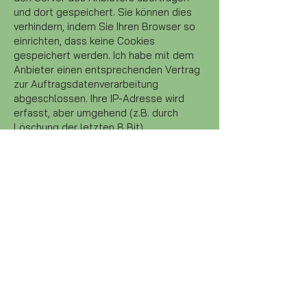
und dort gespeichert. Sie können dies
verhindern, indem Sie Ihren Browser so
einrichten, dass keine Cookies
gespeichert werden. Ich habe mit dem
Anbieter einen entsprechenden Vertrag
zur Auftragsdatenverarbeitung
abgeschlossen. Ihre IP-Adresse wird
erfasst, aber umgehend (z.B. durch
Löschung der letzten 8 Bit)
pseudonymisiert. Dadurch ist nur mehr
eine grobe Lokalisierung möglich. Die
Beziehung zum Webanalyseanbieter
basiert auf Standardvertragsklauseln,
einem Angemessenheitsbeschluss der
Europäischen Kommission (z.B. im Fall
der USA: „Privacy Shield“). Die
Datenverarbeitung erfolgt auf Basis der
gesetzlichen Bestimmungen des § 96
Abs 3 TKG sowie des Art 6 Abs 1 lit a
(Einwilligung) und/oder f (berechtigtes
Interesse) der DSGVO. Mein Anliegen im